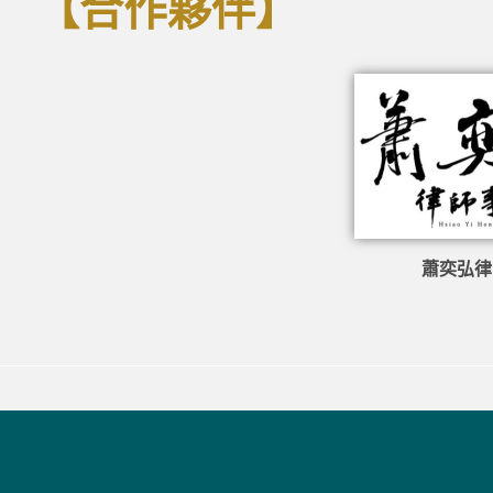
【合作夥伴】
蕭奕弘律